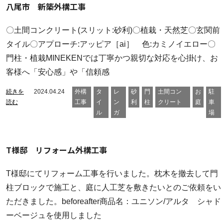
八尾市 新築外構工事
〇土間コンクリート(スリット:砂利)〇植栽・天然芝〇玄関前
タイル〇アプローチ:アッピア［ai］ 色:カミノイエロー〇
門柱・植栽MINEKENでは丁寧かつ親切な対応を心掛け、お
客様へ「安心感」や「信頼感
続きを
2024.04.24
外構
タ
レ
砂
門
土間コン
お
駐
読む
工事
イ
ン
利
柱
クリート
庭
車
ル
ガ
場
T様邸 リフォーム外構工事
T様邸にてリフォーム工事を行いました。枕木を撤去して門
柱ブロックで施工と、庭に人工芝を敷きたいとのご依頼をい
ただきました。beforeafter商品名：ユニソン/アルタ シャド
ーベージュを使用しました