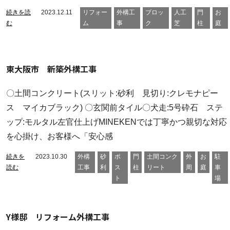
続きを読
2023.12.11
リフォー
外構工
ブロッ
人工
門
お
む
ム
事
ク
芝
柱
庭
東大阪市 新築外構工事
〇土間コンクリート(スリット:砂利 見切り:クレモナピー
ス マイカブラック) 〇玄関前タイル〇犬走:5号砕石 ステ
ップ:モルタル左官仕上げMINEKENでは丁寧かつ親切な対応
を心掛け、お客様へ「安心感
続きを
2023.10.30
外構
砂
ポ
門
土間コンク
外
お
駐
読む
工事
利
ス
柱
リート
周
庭
車
ト
場
Y様邸 リフォーム外構工事