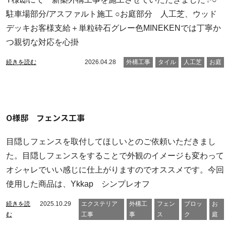
駐車場部分/アスファルト施工 ○お庭部分 人工芝、ウッド
デッキお客様支給＋単粒砕石グレー色MINEKENでは丁寧か
つ親切な対応を心掛
続きを読む
2026.04.28
外構工事
タイル
人工芝
お庭
O様邸 フェンス工事
目隠しフェンスを取付してほしいとのご依頼いただきまし
た。目隠しフェンスをすることで外観のイメージも変わって
オシャレでいい感じに仕上がりますのでオススメです。今回
使用した商品は、Ykkap シンプレオフ
続きを読
2025.10.29
エクステリア
外構工
フェン
ブロッ
お
む
工事
事
ス
ク
庭