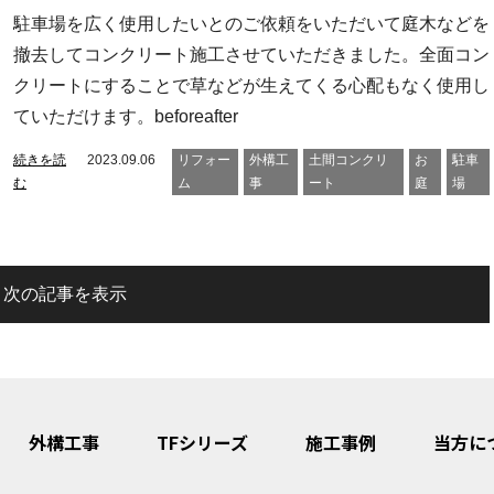
駐車場を広く使用したいとのご依頼をいただいて庭木などを
撤去してコンクリート施工させていただきました。全面コン
クリートにすることで草などが生えてくる心配もなく使用し
ていただけます。beforeafter
続きを読
2023.09.06
リフォー
外構工
土間コンクリ
お
駐車
む
ム
事
ート
庭
場
次の記事を表示
外構工事
TFシリーズ
施工事例
当方に