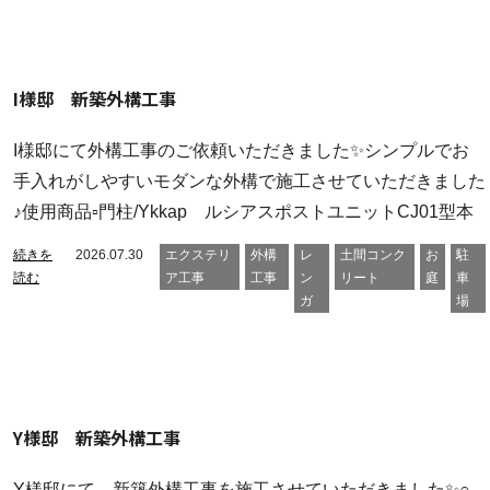
I様邸 新築外構工事
I様邸にて外構工事のご依頼いただきました✨シンプルでお
手入れがしやすいモダンな外構で施工させていただきました
♪使用商品▫門柱/Ykkap ルシアスポストユニットCJ01型本
続きを
2026.07.30
エクステリ
外構
レ
土間コンク
お
駐
読む
ア工事
工事
ン
リート
庭
車
ガ
場
Y様邸 新築外構工事
Y様邸にて 新築外構工事を施工させていただきました✨○