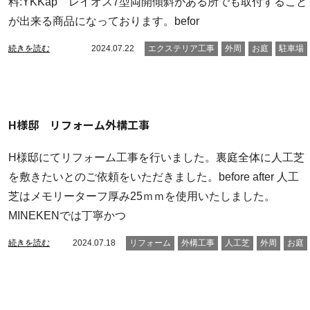
料:YKKap レイオス7型両開傾斜がある所でも取付すること
が出来る商品になっております。befor
続きを読む
2024.07.22
エクステリア工事
外周
お庭
駐車場
H様邸 リフォーム外構工事
H様邸にてリフォーム工事を行いました。裏庭全体に人工芝
を敷きたいとのご依頼をいただきました。before after 人工
芝はメモリーターフ厚み25ｍｍを使用いたしました。
MINEKENでは丁寧かつ
続きを読む
2024.07.18
リフォーム
外構工事
人工芝
外周
お庭