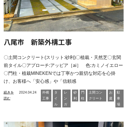
八尾市 新築外構工事
〇土間コンクリート(スリット:砂利)〇植栽・天然芝〇玄関
前タイル〇アプローチ:アッピア［ai］ 色:カミノイエロー
〇門柱・植栽MINEKENでは丁寧かつ親切な対応を心掛
け、お客様へ「安心感」や「信頼感
続きを
2024.04.24
外構
タ
レ
砂
門
土間コン
お
駐
読む
工事
イ
ン
利
柱
クリート
庭
車
ル
ガ
場