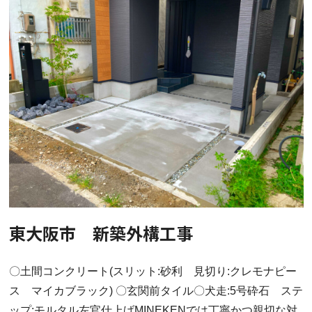
東大阪市 新築外構工事
〇土間コンクリート(スリット:砂利 見切り:クレモナピー
ス マイカブラック) 〇玄関前タイル〇犬走:5号砕石 ステ
ップ:モルタル左官仕上げMINEKENでは丁寧かつ親切な対