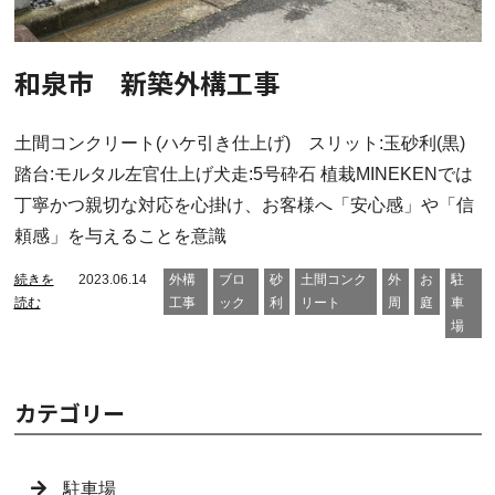
和泉市 新築外構工事
土間コンクリート(ハケ引き仕上げ) スリット:玉砂利(黒)
踏台:モルタル左官仕上げ犬走:5号砕石 植栽MINEKENでは
丁寧かつ親切な対応を心掛け、お客様へ「安心感」や「信
頼感」を与えることを意識
続きを
2023.06.14
外構
ブロ
砂
土間コンク
外
お
駐
読む
工事
ック
利
リート
周
庭
車
場
カテゴリー
駐車場