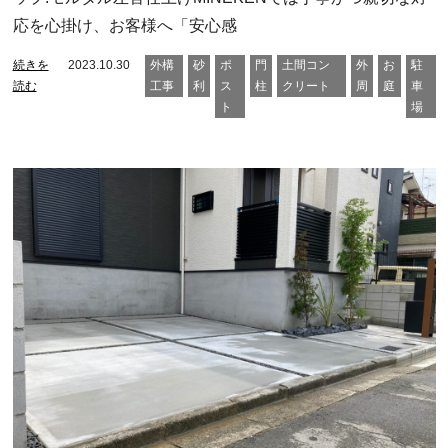
応を心掛け、お客様へ「安心感
続きを
2023.10.30
外構
砂
ポ
門
土間コン
外
お
駐
読む
工事
利
ス
柱
クリート
周
庭
車
ト
場