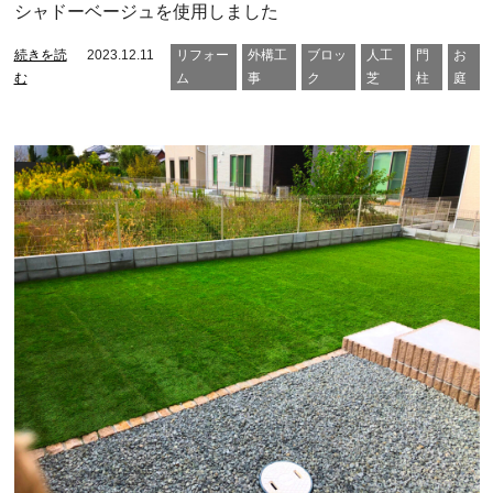
シャドーベージュを使用しました
続きを読
2023.12.11
リフォー
外構工
ブロッ
人工
門
お
む
ム
事
ク
芝
柱
庭