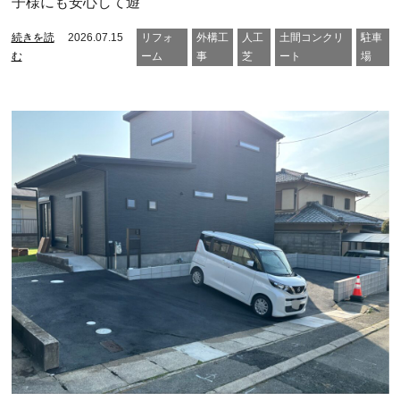
子様にも安心して遊
続きを読
2026.07.15
リフォ
外構工
人工
土間コンクリ
駐車
む
ーム
事
芝
ート
場