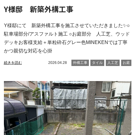
Y様邸 新築外構工事
Y様邸にて 新築外構工事を施工させていただきました✨○
駐車場部分/アスファルト施工 ○お庭部分 人工芝、ウッド
デッキお客様支給＋単粒砕石グレー色MINEKENでは丁寧
かつ親切な対応を心掛
続きを読む
2026.04.28
外構工事
タイル
人工芝
お庭