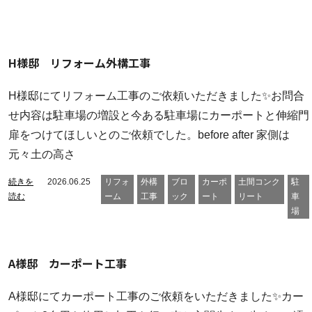
H様邸 リフォーム外構工事
H様邸にてリフォーム工事のご依頼いただきました✨お問合
せ内容は駐車場の増設と今ある駐車場にカーポートと伸縮門
扉をつけてほしいとのご依頼でした。before after 家側は
元々土の高さ
続きを
2026.06.25
リフォ
外構
ブロ
カーポ
土間コンク
駐
読む
ーム
工事
ック
ート
リート
車
場
A様邸 カーポート工事
A様邸にてカーポート工事のご依頼をいただきました✨カー